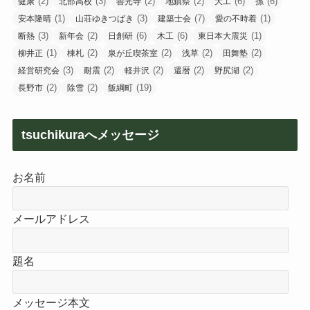
(2)
(3)
(2)
(2)
(6)
(6)
健康
北部高校
善光寺
地鎮祭
大工
孫
(1)
(3)
(7)
(1)
安本隆晴
山荘ゆきつばき
建築士会
愛の不時着
(3)
(2)
(6)
(6)
(1)
断熱
新年会
日創研
木工
東日本大震災
(1)
(2)
(2)
(2)
(2)
柳井正
棟札
泉が丘喫茶室
浅草
田舞塾
(3)
(2)
(2)
(2)
(2)
経営研究会
耐震
軽井沢
還暦
野尻湖
(2)
(2)
(19)
長野市
除雪
飯綱町
tsuchikuraへメッセージ
お名前
メールアドレス
題名
メッセージ本文