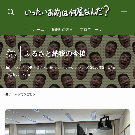
ホーム
飯綱町の方言
プロフィール
2026
ふるさと納税の今後
2/17
2026年2月17日
ふるさと納税
カンマッセいいづな
できごと
tsuchikura
ホーム
できごと