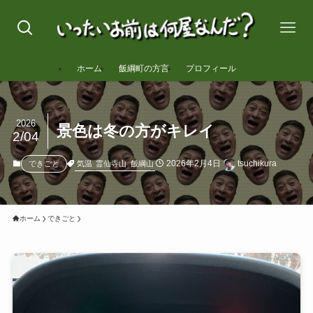
ホーム
飯綱町の方言
プロフィール
2026
景色は冬の方がキレイ
2/04
2026年2月4日
tsuchikura
気温
霊仙寺山
飯綱山
できごと
ホーム
できごと