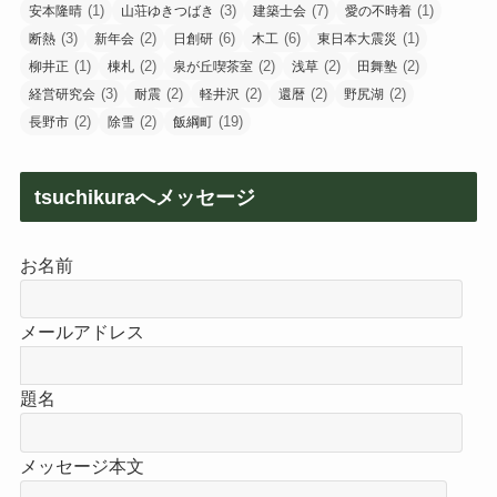
(1)
(3)
(7)
(1)
安本隆晴
山荘ゆきつばき
建築士会
愛の不時着
(3)
(2)
(6)
(6)
(1)
断熱
新年会
日創研
木工
東日本大震災
(1)
(2)
(2)
(2)
(2)
柳井正
棟札
泉が丘喫茶室
浅草
田舞塾
(3)
(2)
(2)
(2)
(2)
経営研究会
耐震
軽井沢
還暦
野尻湖
(2)
(2)
(19)
長野市
除雪
飯綱町
tsuchikuraへメッセージ
お名前
メールアドレス
題名
メッセージ本文