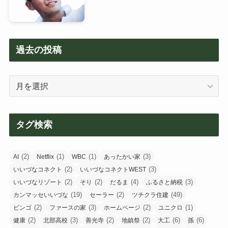
過去の投稿
過
去
の
投
タグ検索
稿
(2)
(1)
(1)
(3)
AI
Netflix
WBC
あったかい家
(2)
(3)
いいづなコネクト
いいづなコネクトWEST
(2)
(2)
(4)
(3)
いいづなリゾート
そり
だるま
ふるさと納税
(19)
(2)
(49)
カンマッセいいづな
セーラー
ツチクラ住建
(2)
(3)
(2)
(1)
ビンゴ
ファースの家
ホームページ
ユニクロ
(2)
(3)
(2)
(2)
(6)
(6)
健康
北部高校
善光寺
地鎮祭
大工
孫