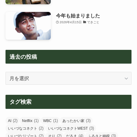
今年も始まりました
2026年4月15日
できごと
過去の投稿
過
去
の
投
タグ検索
稿
(2)
(1)
(1)
(3)
AI
Netflix
WBC
あったかい家
(2)
(3)
いいづなコネクト
いいづなコネクトWEST
(2)
(2)
(4)
(3)
いいづなリゾート
そり
だるま
ふるさと納税