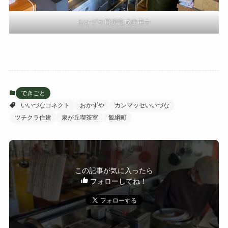
おかずや厨房完成使用中
できごと
いいづなコネクト
おかずや
カンマッセいいづな
ツチクラ住建
泉が丘喫茶室
飯綱町
この記事が気に入ったら
フォローしてね！