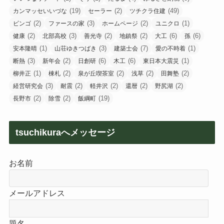
(19)
(2)
(49)
カンマッセいいづな
セーラー
ツチクラ住建
(2)
(3)
(2)
(1)
ビンゴ
ファースの家
ホームページ
ユニクロ
(2)
(3)
(2)
(2)
(6)
(6)
健康
北部高校
善光寺
地鎮祭
大工
孫
(1)
(3)
(7)
(1)
安本隆晴
山荘ゆきつばき
建築士会
愛の不時着
(3)
(2)
(6)
(6)
(1)
断熱
新年会
日創研
木工
東日本大震災
(1)
(2)
(2)
(2)
(2)
柳井正
棟札
泉が丘喫茶室
浅草
田舞塾
(3)
(2)
(2)
(2)
(2)
経営研究会
耐震
軽井沢
還暦
野尻湖
(2)
(2)
(19)
長野市
除雪
飯綱町
tsuchikuraへメッセージ
お名前
メールアドレス
題名