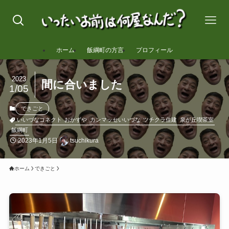
ホーム
飯綱町の方言
プロフィール
2023
間に合いました
1/05
できごと
いいづなコネクト
おかずや
カンマッセいいづな
ツチクラ住建
泉が丘喫茶室
飯綱町
2023年1月5日
tsuchikura
ホーム
できごと