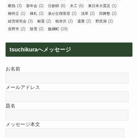
(3)
(2)
(6)
(6)
(1)
断熱
新年会
日創研
木工
東日本大震災
(1)
(2)
(2)
(2)
(2)
柳井正
棟札
泉が丘喫茶室
浅草
田舞塾
(3)
(2)
(2)
(2)
(2)
経営研究会
耐震
軽井沢
還暦
野尻湖
(2)
(2)
(19)
長野市
除雪
飯綱町
tsuchikuraへメッセージ
お名前
メールアドレス
題名
メッセージ本文