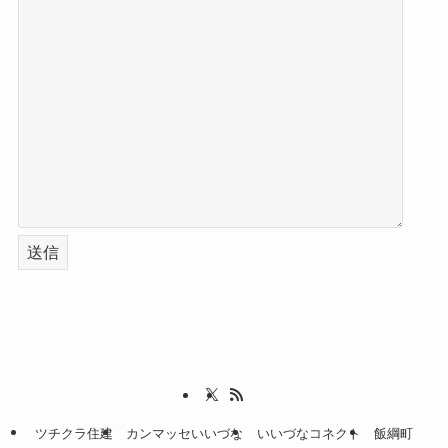
ツチクラ住建
カンマッセいいづな
いいづなコネクト
飯綱町