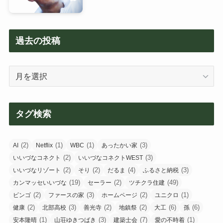
過去の投稿
過
去
の
投
タグ検索
稿
(2)
(1)
(1)
(3)
AI
Netflix
WBC
あったかい家
(2)
(3)
いいづなコネクト
いいづなコネクトWEST
(2)
(2)
(4)
(3)
いいづなリゾート
そり
だるま
ふるさと納税
(19)
(2)
(49)
カンマッセいいづな
セーラー
ツチクラ住建
(2)
(3)
(2)
(1)
ビンゴ
ファースの家
ホームページ
ユニクロ
(2)
(3)
(2)
(2)
(6)
(6)
健康
北部高校
善光寺
地鎮祭
大工
孫
(1)
(3)
(7)
(1)
安本隆晴
山荘ゆきつばき
建築士会
愛の不時着