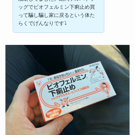
ッグでビオフェルミン下痢止め買
って騙し騙し家に戻るという体た
らくでげんなりです⤵︎