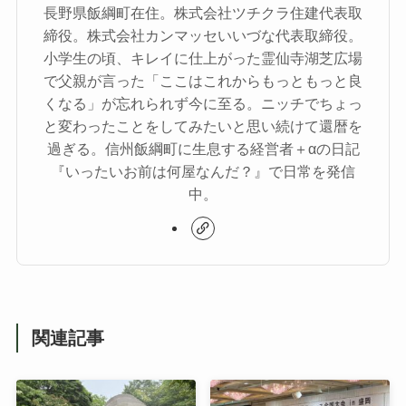
長野県飯綱町在住。株式会社ツチクラ住建代表取
締役。株式会社カンマッセいいづな代表取締役。
小学生の頃、キレイに仕上がった霊仙寺湖芝広場
で父親が言った「ここはこれからもっともっと良
くなる」が忘れられず今に至る。ニッチでちょっ
と変わったことをしてみたいと思い続けて還暦を
過ぎる。信州飯綱町に生息する経営者＋αの日記
『いったいお前は何屋なんだ？』で日常を発信
中。
関連記事