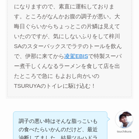
になりますので、素直に運転しておりま
す。ところがなんかお腹の調子が悪い。大
晦日ぐらいからちょっとこの片鱗は見えて
いたのですが、気にしないふりをして梓川
SAのスターバックスでラテのトールを飲ん
で、伊那に来てから
凌駕EBIS
で特製スーパ
ー煮干しくんなるラーメンを食して店を出
たところで急に もよおし向かいの
TSURUYAのトイレに駆け込む！
調子の悪い時はそんな脂っこいも
の食べたらいかんのだけど、最近
tsuchikura
油断してました。結局ツルハドラ