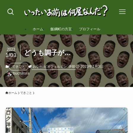
ホーム
飯綱町の方言
プロフィール
2023
どうも調子が…
1/03
2023年1月3日
おなか
ビオフェルミン
伊那
できごと
tsuchikura
ホーム
できごと