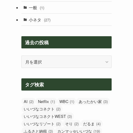
一般
(1)
小ネタ
(27)
過去の投稿
過
去
の
投
タグ検索
稿
AI
(2)
Netflix
(1)
WBC
(1)
あったかい家
(3)
いいづなコネクト
(2)
いいづなコネクトWEST
(3)
いいづなリゾート
(2)
そり
(2)
だるま
(4)
ふるさと納税
(3)
カンマッセいいづな
(19)