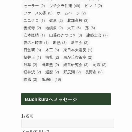
セーラー
(2)
ツチクラ住建
(49)
ビンゴ
(2)
ファースの家
(3)
ホームページ
(2)
ユニクロ
(1)
健康
(2)
北部高校
(3)
善光寺
(2)
地鎮祭
(2)
大工
(6)
孫
(6)
安本隆晴
(1)
山荘ゆきつばき
(3)
建築士会
(7)
愛の不時着
(1)
断熱
(3)
新年会
(2)
日創研
(6)
木工
(6)
東日本大震災
(1)
柳井正
(1)
棟札
(2)
泉が丘喫茶室
(2)
浅草
(2)
田舞塾
(2)
経営研究会
(3)
耐震
(2)
軽井沢
(2)
還暦
(2)
野尻湖
(2)
長野市
(2)
除雪
(2)
飯綱町
(19)
tsuchikuraへメッセージ
お名前
メールアドレス