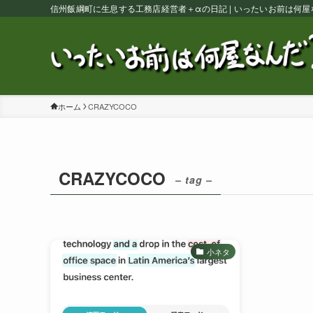
信州飯綱町に生息する工務店経営者＋αの日記 | いったいお前は何屋
ホーム
CRAZYCOCO
CRAZYCOCO
– tag –
小ネタ