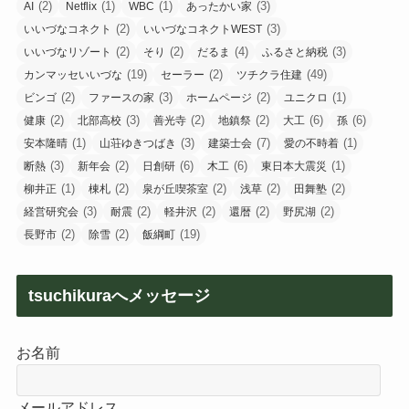
(2)
(1)
(1)
(3)
AI
Netflix
WBC
あったかい家
(2)
(3)
いいづなコネクト
いいづなコネクトWEST
(2)
(2)
(4)
(3)
いいづなリゾート
そり
だるま
ふるさと納税
(19)
(2)
(49)
カンマッセいいづな
セーラー
ツチクラ住建
(2)
(3)
(2)
(1)
ビンゴ
ファースの家
ホームページ
ユニクロ
(2)
(3)
(2)
(2)
(6)
(6)
健康
北部高校
善光寺
地鎮祭
大工
孫
(1)
(3)
(7)
(1)
安本隆晴
山荘ゆきつばき
建築士会
愛の不時着
(3)
(2)
(6)
(6)
(1)
断熱
新年会
日創研
木工
東日本大震災
(1)
(2)
(2)
(2)
(2)
柳井正
棟札
泉が丘喫茶室
浅草
田舞塾
(3)
(2)
(2)
(2)
(2)
経営研究会
耐震
軽井沢
還暦
野尻湖
(2)
(2)
(19)
長野市
除雪
飯綱町
tsuchikuraへメッセージ
お名前
メールアドレス