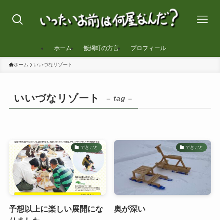
ホーム
飯綱町の方言
プロフィール
ホーム
いいづなリゾート
いいづなリゾート
– tag –
できごと
できごと
予想以上に楽しい展開にな
奥が深い