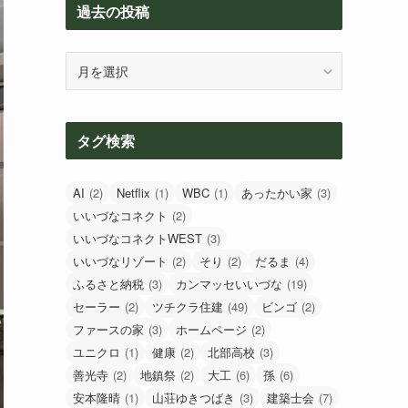
過去の投稿
過
去
の
投
タグ検索
稿
AI
(2)
Netflix
(1)
WBC
(1)
あったかい家
(3)
いいづなコネクト
(2)
いいづなコネクトWEST
(3)
いいづなリゾート
(2)
そり
(2)
だるま
(4)
ふるさと納税
(3)
カンマッセいいづな
(19)
セーラー
(2)
ツチクラ住建
(49)
ビンゴ
(2)
ファースの家
(3)
ホームページ
(2)
ユニクロ
(1)
健康
(2)
北部高校
(3)
善光寺
(2)
地鎮祭
(2)
大工
(6)
孫
(6)
安本隆晴
(1)
山荘ゆきつばき
(3)
建築士会
(7)