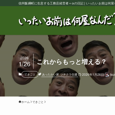
信州飯綱町に生息する工務店経営者＋αの日記 | いったいお前は何屋
2026
これからもっと増える？
1/26
あったかい家
ツチクラ住建
できごと
2026年1月26日
tsu
ホーム
できごと