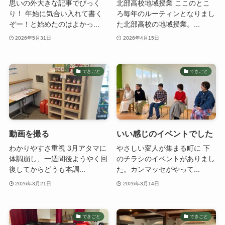
思いの外大きな記事でびっく
北部高校地域授業 ここのとこ
り！ 年始に気合い入れて書く
ろ毎年のルーティンとなりまし
ぞー！と始めたのはよかっ...
た北部高校の地域授業。...
2026年5月31日
2026年4月15日
できごと
できごと
動画を撮る
いい感じのイベントでした
わかりやすさ重視 3月アタマに
やさしい変人が集まる町に 下
体調崩し、一週間後ようやく回
のチラシのイベントがありまし
復してからどうも本調...
た。カンマッセがやって...
2026年3月21日
2026年3月14日
できごと
できごと