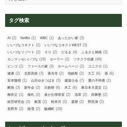
去
の
投
タグ検索
稿
(2)
(1)
(1)
(3)
AI
Netflix
WBC
あったかい家
(2)
(3)
いいづなコネクト
いいづなコネクトWEST
(2)
(2)
(4)
(3)
いいづなリゾート
そり
だるま
ふるさと納税
(19)
(2)
(49)
カンマッセいいづな
セーラー
ツチクラ住建
(2)
(3)
(2)
(1)
ビンゴ
ファースの家
ホームページ
ユニクロ
(2)
(3)
(2)
(2)
(6)
(6)
健康
北部高校
善光寺
地鎮祭
大工
孫
(1)
(3)
(7)
(1)
安本隆晴
山荘ゆきつばき
建築士会
愛の不時着
(3)
(2)
(6)
(6)
(1)
断熱
新年会
日創研
木工
東日本大震災
(1)
(2)
(2)
(2)
(2)
柳井正
棟札
泉が丘喫茶室
浅草
田舞塾
(3)
(2)
(2)
(2)
(2)
経営研究会
耐震
軽井沢
還暦
野尻湖
(2)
(2)
(19)
長野市
除雪
飯綱町