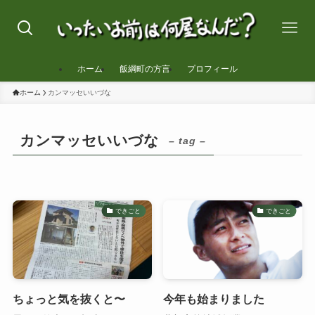
ホーム
飯綱町の方言
プロフィール
ホーム
カンマッセいいづな
カンマッセいいづな
– tag –
できごと
できごと
ちょっと気を抜くと〜
今年も始まりました