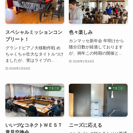
スペシャルミッションコン
色々楽しみ
プリート！
カンマッセ新年会 年明けから
随分日数が経過しております
グランドピアノ大移動作戦 め
が、例年この時期の開催と...
ちゃくちゃ壮大なタイトルつけ
ましたが、実はライブの...
2026年2月24日
2026年2月26日
できごと
できごと
いいづなコネクトＷＥＳＴ
ニーズに応える
意見交換会