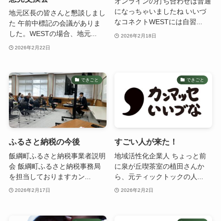
オンラインの打ち合わせは普通
になっちゃいましたね いいづ
地元区長の皆さんと懇談しまし
なコネクトWESTには自習...
た 午前中標記の会議がありま
した。WESTの場合、地元...
2026年2月18日
2026年2月22日
できごと
できごと
ふるさと納税の今後
すごい人が来た！
飯綱町ふるさと納税事業者説明
地域活性化企業人 ちょっと前
会 飯綱町ふるさと納税事務局
に泉が丘喫茶室の植田さんか
を担当しておりますカン...
ら、元ティックトックの人...
2026年2月17日
2026年2月2日