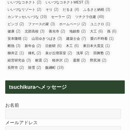
(2)
(3)
いいづなコネクト
いいづなコネクトWEST
(2)
(2)
(4)
(3)
いいづなリゾート
そり
だるま
ふるさと納税
(19)
(2)
(49)
カンマッセいいづな
セーラー
ツチクラ住建
(2)
(3)
(2)
(1)
ビンゴ
ファースの家
ホームページ
ユニクロ
(2)
(3)
(2)
(2)
(6)
(6)
健康
北部高校
善光寺
地鎮祭
大工
孫
(1)
(3)
(7)
(1)
安本隆晴
山荘ゆきつばき
建築士会
愛の不時着
(3)
(2)
(6)
(6)
(1)
断熱
新年会
日創研
木工
東日本大震災
(1)
(2)
(2)
(2)
(2)
柳井正
棟札
泉が丘喫茶室
浅草
田舞塾
(3)
(2)
(2)
(2)
(2)
経営研究会
耐震
軽井沢
還暦
野尻湖
(2)
(2)
(19)
長野市
除雪
飯綱町
tsuchikuraへメッセージ
お名前
メールアドレス