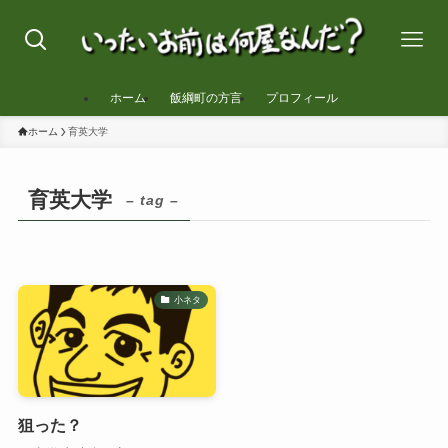
ホーム
飯綱町の方言
プロフィール
ホーム
育英大学
育英大学
– tag –
小ネタ
狙った？