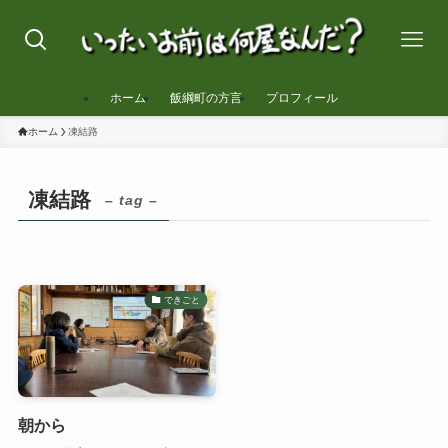
ホーム
飯綱町の方言
プロフィール
ホーム
凍結路
凍結路
– tag –
できごと
朝から