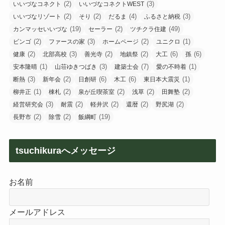
(2)
(3)
いいづなコネクト
いいづなコネクトWEST
(2)
(2)
(4)
(3)
いいづなリゾート
そり
だるま
ふるさと納税
(19)
(2)
(49)
カンマッセいいづな
セーラー
ツチクラ住建
(2)
(3)
(2)
(1)
ビンゴ
ファースの家
ホームページ
ユニクロ
(2)
(3)
(2)
(2)
(6)
(6)
健康
北部高校
善光寺
地鎮祭
大工
孫
(1)
(3)
(7)
(1)
安本隆晴
山荘ゆきつばき
建築士会
愛の不時着
(3)
(2)
(6)
(6)
(1)
断熱
新年会
日創研
木工
東日本大震災
(1)
(2)
(2)
(2)
(2)
柳井正
棟札
泉が丘喫茶室
浅草
田舞塾
(3)
(2)
(2)
(2)
(2)
経営研究会
耐震
軽井沢
還暦
野尻湖
(2)
(2)
(19)
長野市
除雪
飯綱町
tsuchikuraへメッセージ
お名前
メールアドレス