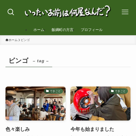
ホーム
飯綱町の方言
プロフィール
ホーム
ビンゴ
ビンゴ
– tag –
できごと
できごと
色々楽しみ
今年も始まりました