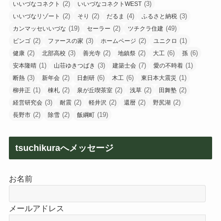
(2)
(3)
いいづなコネクト
いいづなコネクトWEST
(2)
(2)
(4)
(3)
いいづなリゾート
そり
だるま
ふるさと納税
(19)
(2)
(49)
カンマッセいいづな
セーラー
ツチクラ住建
(2)
(3)
(2)
(1)
ビンゴ
ファースの家
ホームページ
ユニクロ
(2)
(3)
(2)
(2)
(6)
(6)
健康
北部高校
善光寺
地鎮祭
大工
孫
(1)
(3)
(7)
(1)
安本隆晴
山荘ゆきつばき
建築士会
愛の不時着
(3)
(2)
(6)
(6)
(1)
断熱
新年会
日創研
木工
東日本大震災
(1)
(2)
(2)
(2)
(2)
柳井正
棟札
泉が丘喫茶室
浅草
田舞塾
(3)
(2)
(2)
(2)
(2)
経営研究会
耐震
軽井沢
還暦
野尻湖
(2)
(2)
(19)
長野市
除雪
飯綱町
tsuchikuraへメッセージ
お名前
メールアドレス